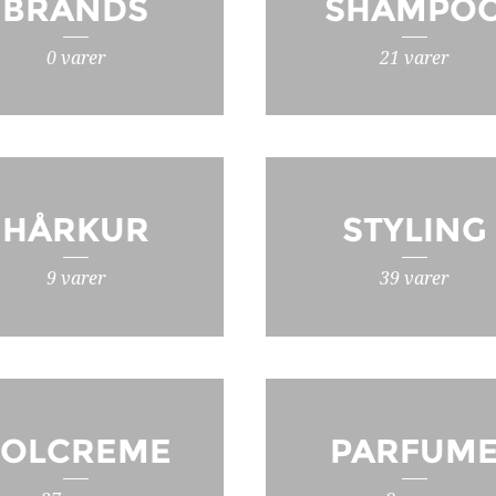
BRANDS
SHAMPO
0 varer
21 varer
HÅRKUR
STYLING
9 varer
39 varer
SOLCREME
PARFUM