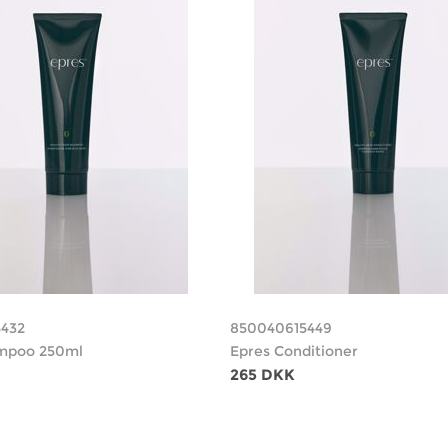
432
850040615449
mpoo 250ml
Epres Conditioner
265 DKK