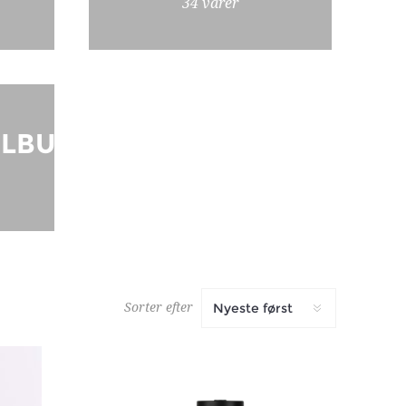
34 varer
ILBUD
Sorter efter