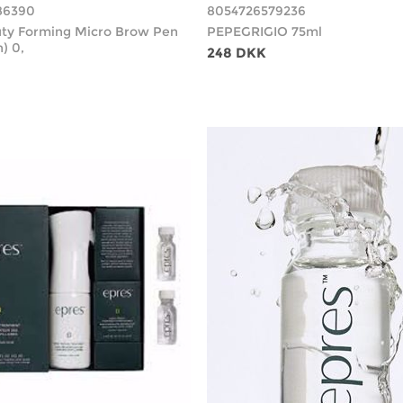
86390
8054726579236
uty Forming Micro Brow Pen
PEPEGRIGIO 75ml
) 0,
248 DKK