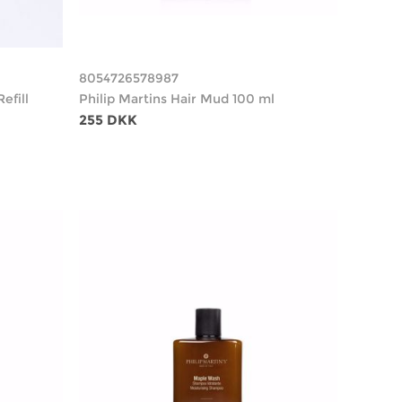
8054726578987
efill
Philip Martins Hair Mud 100 ml
255 DKK