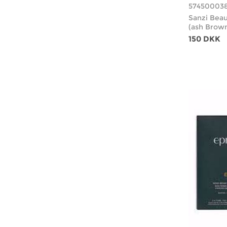
57450003
Sanzi Bea
(ash Brown
150 DKK