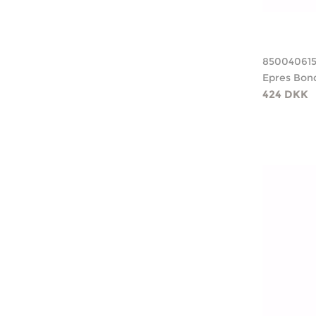
85004061
Epres Bond
424 DKK