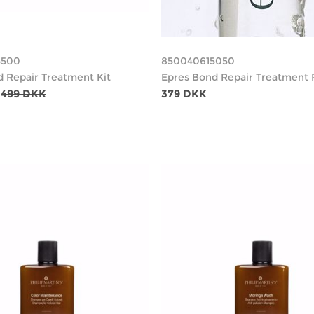
5500
850040615050
 Repair Treatment Kit
Epres Bond Repair Treatment R
499 DKK
379 DKK