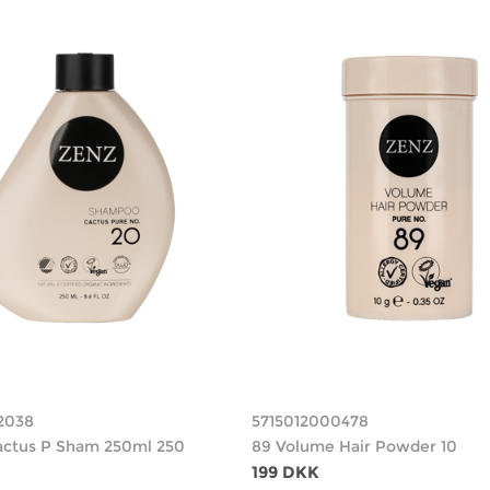
2038
5715012000478
actus P Sham 250ml 250
89 Volume Hair Powder 10
199 DKK