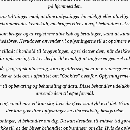
på hjemmesiden.
anstaltninger mod, at dine oplysninger hændeligt eller ulovligt bli
edkommendes kendskab, misbruges eller i øvrigt behandles i str
 som bruger og at registrere dine køb og betalinger, samt at kunn
nyhedsbrev. Herudover anvender vi oplysningerne til at optimere 
 tilladt i henhold til lovgivningen, og vi sletter dem, når de ik
r opbevaring. Det er derfor ikke muligt at angive en generel ti
på, geografisk placering, køn og alderssegment m.v. videregives t
, der er tale om, i afsnittet om ”Cookies” ovenfor. Oplysningerne
r til opbevaring og behandling af data. Disse behandler udeluk
anvende dem til egne formål.
og e-mail m.v. vil kun ske, hvis du giver samtykke til det. Vi an
der kan give dine oplysninger en tilstrækkelig beskyttelse.
lysninger, vi behandler om dig. Du kan desuden til enhver tid gør
ke til, at der bliver behandlet oplysninger om dig. Hvis de oply