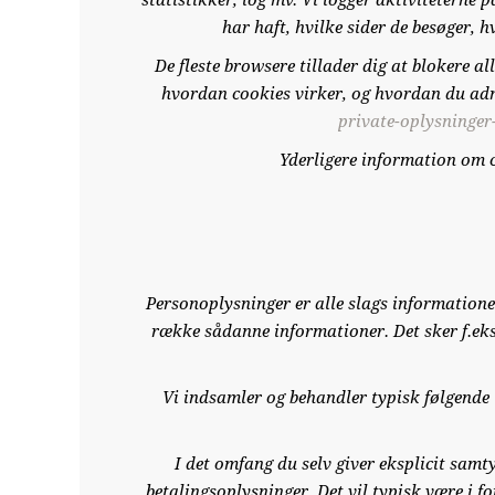
statistikker, log mv. Vi logger aktiviteterne
har haft, hvilke sider de besøger, 
De fleste browsere tillader dig at blokere al
hvordan cookies virker, og hvordan du ad
private-oplysninger
Yderligere information om c
Personoplysninger er alle slags informationer
række sådanne informationer. Det sker f.eks.
Vi indsamler og behandler typisk følgende t
I det omfang du selv giver eksplicit sam
betalingsoplysninger. Det vil typisk være i f