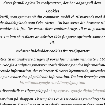
deres formål og hvilke tredjeparter, der har adgang til dem.
Cookies
stfil, som gemmes på din computer, mobil el. tilsvarende med d
de skadelig kode som f.eks. virus. . Du kan sætte din browser ti
 cookies helt fra. Det eneste disse cookies bruges til er at genke
kies. Du kan så risikere at websitet ikke fungerer optimalt samt 
til.
Websitet indeholder cookies fra tredjeparter:
ics til at analysere brugen af vores hjemmeside men dette vil bl
t. Google Analytics genererer statistikker og andre information
rede information, der relaterer til vores hjemmeside, anvendes 
og anvender den pågældende information. Du kan fravælge cooki
http://tools.google.com/dlpage/gaoptout
tlivspolitik er tilgængelig på:
https://www.google.dk/intl/da/pol
servicen på shoppen. Eksempelvis er disse cookies grundlaget f