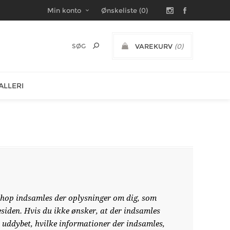
Min konto
Ønskeliste
(0)
VAREKURV
(0)
DKK
ALLERI
shop indsamles der oplysninger om dig, som
esiden. Hvis du ikke ønsker, at der indsamles
 uddybet, hvilke informationer der indsamles,