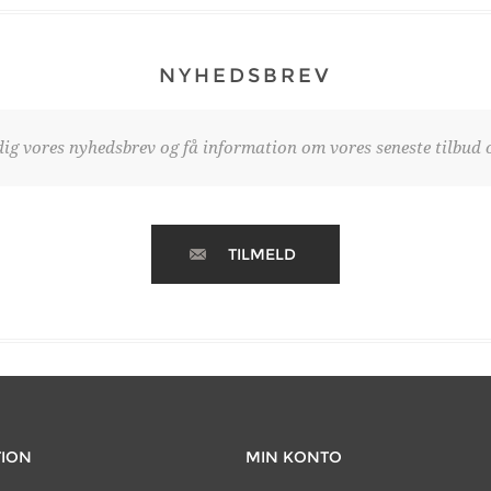
NYHEDSBREV
dig vores nyhedsbrev og få information om vores seneste tilbud o
TILMELD
TION
MIN KONTO