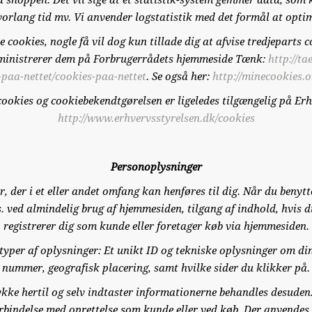
 på shoppen. Det vil sige at et statistik-system gemmer data, s
hvorlang tid mv. Vi anvender logstatistik med det formål at optim
le cookies, nogle få vil dog kun tillade dig at afvise tredjeparts
ministrerer dem på Forbrugerrådets hjemmeside
Tænk:
http://t
-paa-nettet/cookies-paa-nettet
. Se også her:
http://minecookies.
ookies og cookiebekendtgørelsen er ligeledes tilgængelig på Er
http://www.erhvervsstyrelsen.dk/cookies
Personoplysninger
, der i et eller andet omfang kan henføres til dig. Når du benyt
 ved almindelig brug af hjemmesiden, tilgang af indhold, hvis du
registrerer dig som kunde eller foretager køb via hjemmesiden.
yper af oplysninger: Et unikt ID og tekniske oplysninger om din 
nummer, geografisk placering, samt hvilke sider du klikker på.
tykke hertil og selv indtaster informationerne behandles desuden
orbindelse med oprettelse som kunde eller ved køb. Der anvendes 