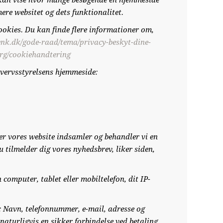
om kan vise hvor mange besøgende en hjemmeside
ere websitet og dets funktionalitet.
 cookies. Du kan finde flere informationer om,
aenk.dk/gode-raad/tema/privacy-beskyt-dine-
org/cookiehandtering
hvervsstyrelsens hjemmeside:
ter vores website indsamler og behandler vi en
 tilmelder dig vores nyhedsbrev, liker siden,
computer, tablet eller mobiltelefon, dit IP-
: Navn, telefonnummer, e-mail, adresse og
naturligvis en sikker forbindelse ved betaling