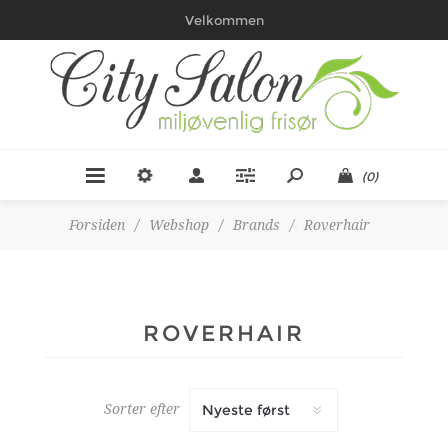
Velkommen
(0)
Forsiden
/
Webshop
/
Brands
/
Roverhair
ROVERHAIR
Sorter efter