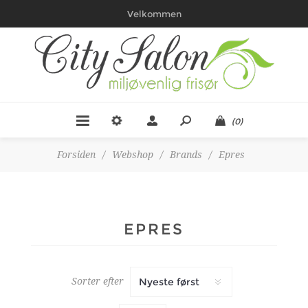
Velkommen
(0)
Forsiden
/
Webshop
/
Brands
/
Epres
EPRES
Sorter efter