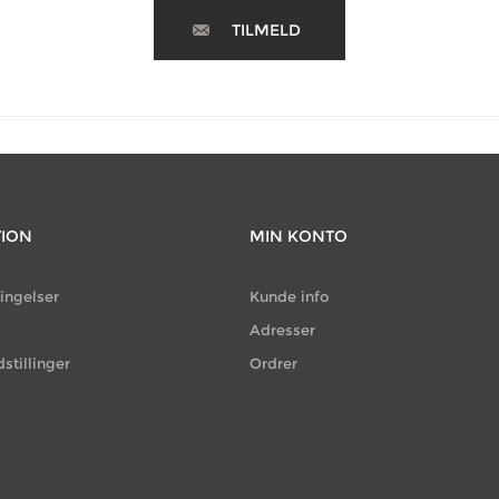
TILMELD
TION
MIN KONTO
ingelser
Kunde info
g
Adresser
dstillinger
Ordrer