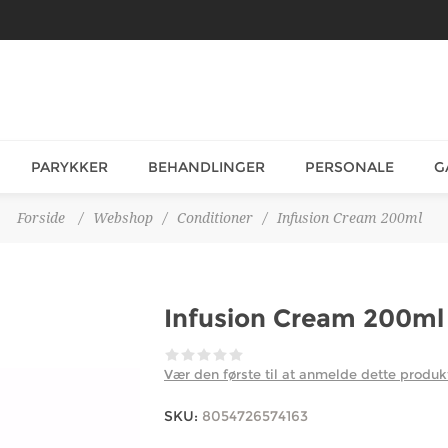
PARYKKER
BEHANDLINGER
PERSONALE
G
Forside
/
Webshop
/
Conditioner
/
Infusion Cream 200ml
Infusion Cream 200ml
Vær den første til at anmelde dette produk
SKU:
8054726574163