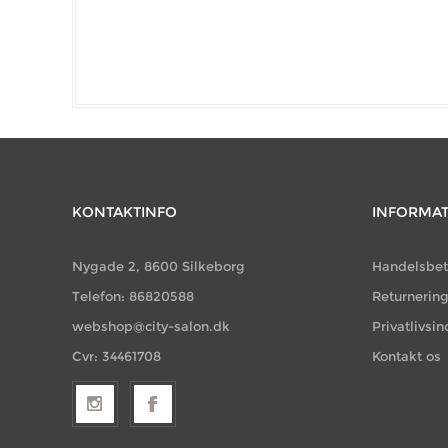
KONTAKTINFO
INFORMA
Nygade 2, 8600 Silkeborg
Handelsbet
Telefon: 86820588
Returnerin
webshop@city-salon.dk
Privatlivsin
Cvr: 34461708
Kontakt os