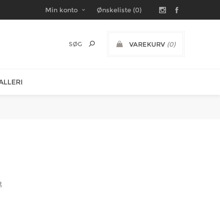
Min konto
Ønskeliste
(0)
VAREKURV
(0)
DKK
ALLERI
t