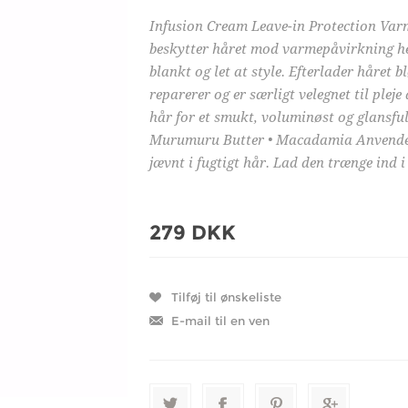
Infusion Cream Leave-in Protection Varm
beskytter håret mod varmepåvirkning helt
blankt og let at style. Efterlader håret b
reparerer og er særligt velegnet til pleje 
hår for et smukt, voluminøst og glansfuld
Murumuru Butter • Macadamia Anvendelse:
jævnt i fugtigt hår. Lad den trænge ind i
279 DKK