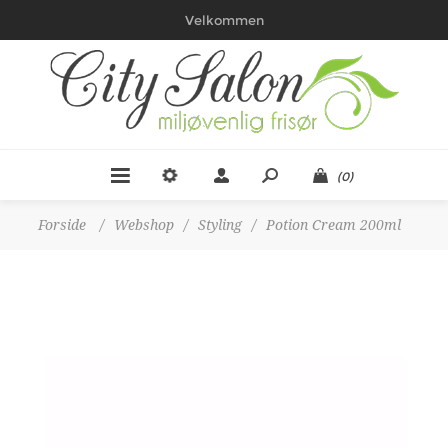
Velkommen
(0)
Forside
/
Webshop
/
Styling
/
Potion Cream 200ml