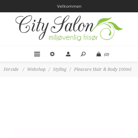
Velkommen
(0)
Forside
/
Webshop
/
Styling
/
Pleasure Hair & Body 100ml