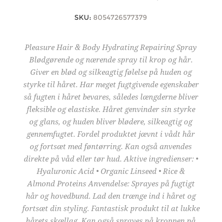
SKU:
8054726577379
Pleasure Hair & Body Hydrating Repairing Spray
Blødgørende og nærende spray til krop og hår.
Giver en blød og silkeagtig følelse på huden og
styrke til håret. Har meget fugtgivende egenskaber
så fugten i håret bevares, således længderne bliver
fleksible og elastiske. Håret genvinder sin styrke
og glans, og huden bliver blødere, silkeagtig og
gennemfugtet. Fordel produktet jævnt i vådt hår
og fortsæt med føntørring. Kan også anvendes
direkte på våd eller tør hud. Aktive ingredienser: •
Hyaluronic Acid • Organic Linseed • Rice &
Almond Proteins Anvendelse: Sprayes på fugtigt
hår og hovedbund. Lad den trænge ind i håret og
fortsæt din styling. Fantastisk produkt til at lukke
hårets skællag. Kan også sprayes på kroppen på