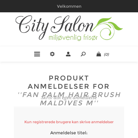
Velkommen
(0)
PRODUKT
ANMELDELSER FOR
FAN PALM HAIR BRUSH
Skriv din egen anmeldelse
MALDIVES M
Kun registrerede brugere kan skrive anmeldelser
Anmeldelse titel: