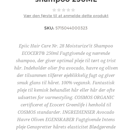
Vær den første til at anmelde dette produkt
SKU:
5715044000323
Epiic Hair Care Nr. 28 Moisturize’it Shampoo
ECOCERT® 250ml Fugtgivende og nærende
shampoo, der giver optimal pleje til tørt og trist
hår. Indeholder olier fra avocado, havre og oliven
der tilsammen tilfører øjeblikkelig fugt og giver
smuk glans til håret. 100% vegansk. Fantastisk
pleje til kemisk behandlet hår eller hår der ofte
udsættes for varmestyling. COSMOS ORGANIC
certificeret af Ecocert Greenlife i henhold til
COSMOS standarder. INGREDIENSER Avocado
Havre Oliven EGENSKABER Fugtgivende Intens
pleje Genopretter hårets elasticitet Blødgørende