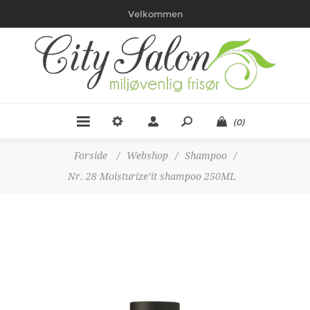
Velkommen
(0)
Forside
/
Webshop
/
Shampoo
/
Nr. 28 Moisturize’it shampoo 250ML