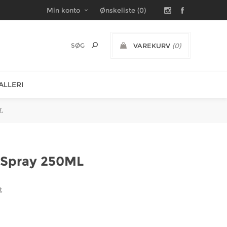
Min konto
Ønskeliste
(0)
VAREKURV
(0)
DKK
ALLERI
ML
x. Spray 250ML
t