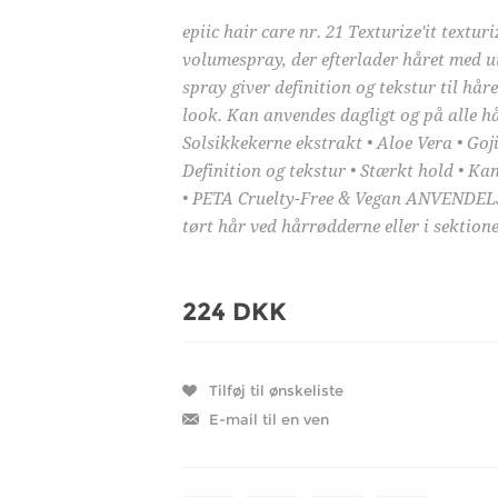
epiic hair care nr. 21 Texturize'it textu
volumespray, der efterlader håret med ut
spray giver definition og tekstur til håre
look. Kan anvendes dagligt og på alle h
Solsikkekerne ekstrakt • Aloe Vera • G
Definition og tekstur • Stærkt hold • K
• PETA Cruelty-Free & Vegan ANVENDELSE
tørt hår ved hårrødderne eller i sektion
224 DKK