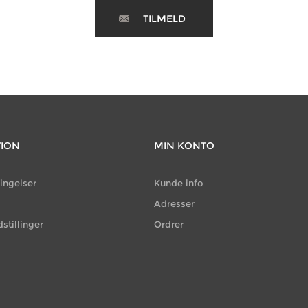
TILMELD
TION
MIN KONTO
ingelser
Kunde info
g
Adresser
dstillinger
Ordrer