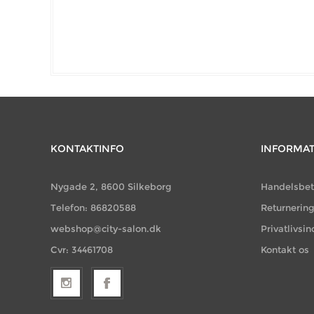
KONTAKTINFO
INFORMA
Nygade 2, 8600 Silkeborg
Handelsbet
Telefon: 86820588
Returnerin
webshop@city-salon.dk
Privatlivsin
Cvr: 34461708
Kontakt os