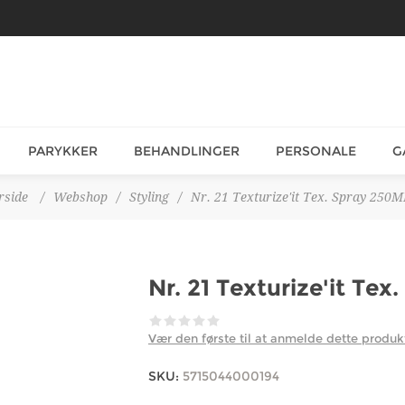
PARYKKER
BEHANDLINGER
PERSONALE
G
rside
/
Webshop
/
Styling
/
Nr. 21 Texturize'it Tex. Spray 250
Nr. 21 Texturize'it Te
Vær den første til at anmelde dette produk
SKU:
5715044000194