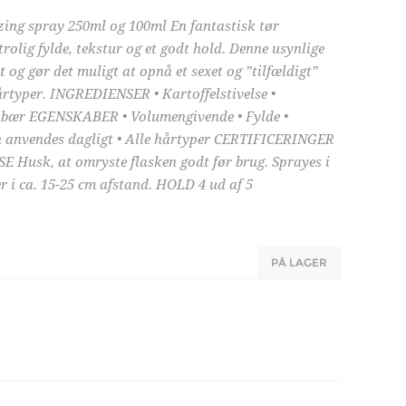
rizing spray 250ml og 100ml En fantastisk tør
rolig fylde, tekstur og et godt hold. Denne usynlige
t og gør det muligt at opnå et sexet og ”tilfældigt”
årtyper. INGREDIENSER • Kartoffelstivelse •
ojibær EGENSKABER • Volumengivende • Fylde •
an anvendes dagligt • Alle hårtyper CERTIFICERINGER
 Husk, at omryste flasken godt før brug. Sprayes i
er i ca. 15-25 cm afstand. HOLD 4 ud af 5
PÅ LAGER