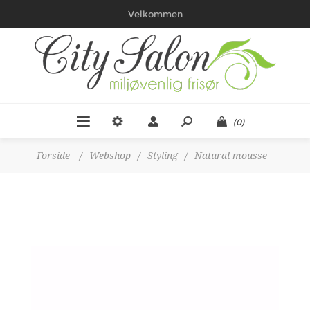
Velkommen
(0)
Forside
/
Webshop
/
Styling
/
Natural mousse