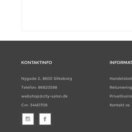
KONTAKTINFO
INFORMA
Nygade 2, 8600 Silkeborg
Handelsbet
Telefon: 86820588
Returnerin
webshop@city-salon.dk
Privatlivsin
Cvr: 34461708
Kontakt os