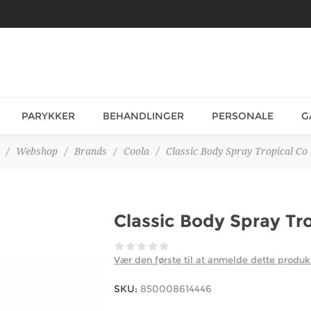
PARYKKER
BEHANDLINGER
PERSONALE
G
/
Webshop
/
Brands
/
Coola
/
Classic Body Spray Tropical Co
Classic Body Spray Tro
Vær den første til at anmelde dette produk
SKU:
850008614446