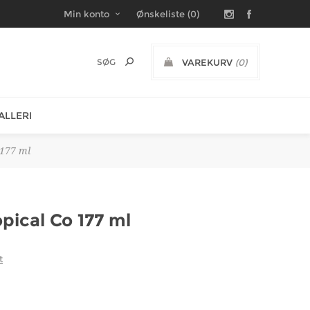
Min konto
Ønskeliste
(0)
VAREKURV
(0)
DKK
ALLERI
 177 ml
pical Co 177 ml
t