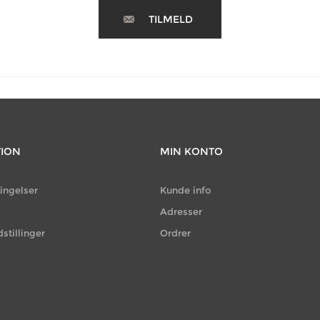
TILMELD
TION
MIN KONTO
ingelser
Kunde info
g
Adresser
dstillinger
Ordrer